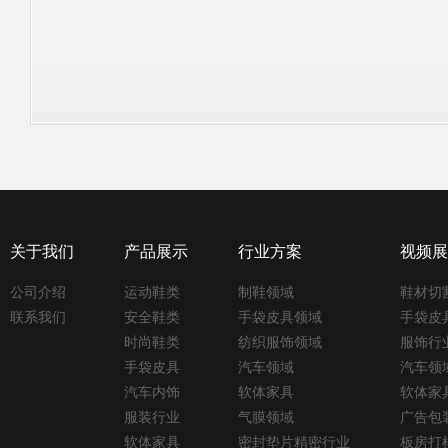
关于我们
产品展示
行业方案
视频展
公司介绍
运动鞋类
制鞋领域
鞋材切
联系我们
安全鞋类
手袋皮具领域
手袋皮
时尚鞋类
纺织服饰领域
服饰行
手袋皮具
汽车领域
汽车领
汽车内饰
软体家具
软体家
服装行业
气膜领域
广告包
软体家具
密封垫片精密行业
板房打