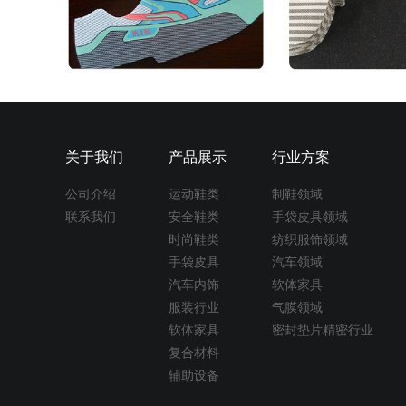
关于我们
产品展示
行业方案
公司介绍
运动鞋类
制鞋领域
联系我们
安全鞋类
手袋皮具领域
时尚鞋类
纺织服饰领域
手袋皮具
汽车领域
汽车内饰
软体家具
服装行业
气膜领域
软体家具
密封垫片精密行业
复合材料
辅助设备