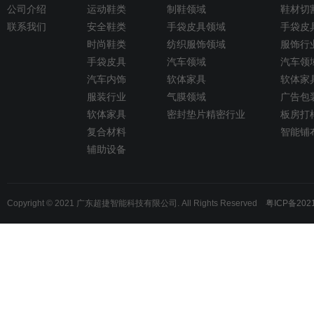
公司介绍
运动鞋类
制鞋领域
鞋材切
联系我们
安全鞋类
手袋皮具领域
手袋皮
时尚鞋类
纺织服饰领域
服饰行
手袋皮具
汽车领域
汽车领
汽车内饰
软体家具
软体家
服装行业
气膜领域
广告包
软体家具
密封垫片精密行业
板房打
复合材料
智能铺
辅助设备
Copyright © 2021 广东超捷智能科技有限公司. All Rights Reserved
粤ICP备202